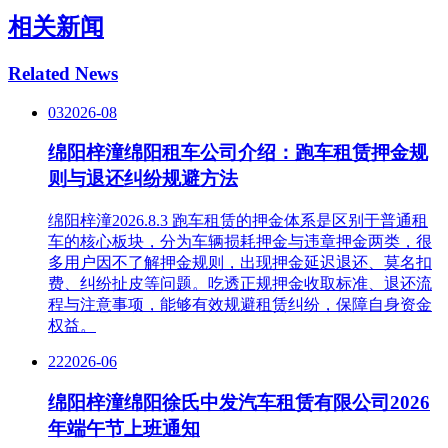
相关新闻
Related News
03
2026-08
绵阳梓潼绵阳租车公司介绍：跑车租赁押金规
则与退还纠纷规避方法
绵阳梓潼2026.8.3 跑车租赁的押金体系是区别于普通租
车的核心板块，分为车辆损耗押金与违章押金两类，很
多用户因不了解押金规则，出现押金延迟退还、莫名扣
费、纠纷扯皮等问题。吃透正规押金收取标准、退还流
程与注意事项，能够有效规避租赁纠纷，保障自身资金
权益。
22
2026-06
绵阳梓潼绵阳徐氏中发汽车租赁有限公司2026
年端午节上班通知