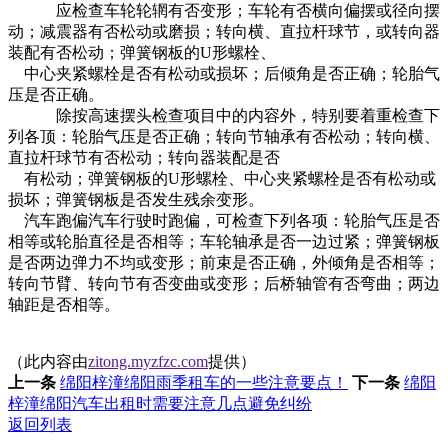
应检查车轮轮辋有否变形；车轮有否横向偏摆或径向摆
动；减震器有否松动或磨损；转向横、直拉杆球节，或转向器
装配有否松动；弹簧钢板的U形螺栓、
中心夹紧螺栓是否有松动或损坏；后倾角是否正确；轮胎气
压是否正确。
除按高速摆头检查项目中的内容外，特别要着重检查下
列各顶：轮胎气压是否正确；转向节轴承有否松动；转向横、
直拉杆球节有否松动；转向器装配是否
有松动；弹簧钢板的U形螺栓、中心夹紧螺栓是否有松动或
损坏；弹簧钢板是否发生残余变形。
汽车跑偏汽车行驶时跑偏，可检查下列各项：轮胎气压是否
相等或轮胎直径是否相等；车轮轴承是否一边过紧；弹簧钢板
是否两边弹力不均或变形；前束是否正确，外倾角是否相等；
转向节臂、转向节有否变曲或变形；后桥轴管有否弯曲；两边
轴距是否相等。
（此内容由
zitong.myzfzc.com
提供）
上一条
绵阳梓潼绵阳雨季租车的一些注意要点！
下一条
绵阳
梓潼绵阳汽车出租时需要注意几点避免纠纷
返回列表