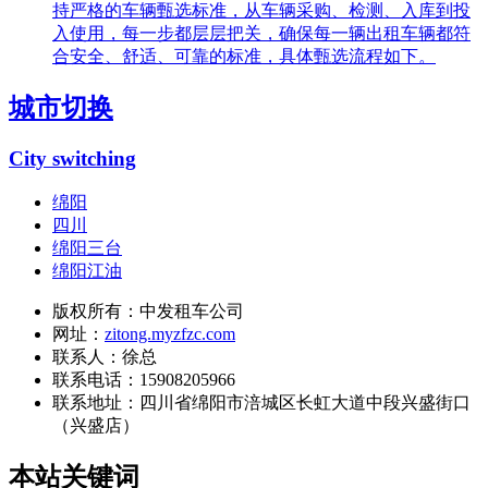
持严格的车辆甄选标准，从车辆采购、检测、入库到投
入使用，每一步都层层把关，确保每一辆出租车辆都符
合安全、舒适、可靠的标准，具体甄选流程如下。
城市切换
City switching
绵阳
四川
绵阳三台
绵阳江油
版权所有：中发租车公司
网址：
zitong.myzfzc.com
联系人：徐总
联系电话：15908205966
联系地址：
四川省绵阳市涪城区长虹大道中段兴盛街口
（兴盛店）
本站关键词