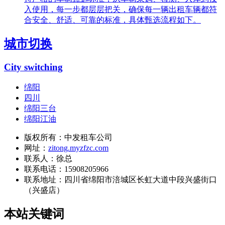
入使用，每一步都层层把关，确保每一辆出租车辆都符
合安全、舒适、可靠的标准，具体甄选流程如下。
城市切换
City switching
绵阳
四川
绵阳三台
绵阳江油
版权所有：中发租车公司
网址：
zitong.myzfzc.com
联系人：徐总
联系电话：15908205966
联系地址：
四川省绵阳市涪城区长虹大道中段兴盛街口
（兴盛店）
本站关键词