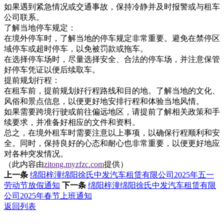
如果遇到紧急情况或交通事故，保持冷静并及时报警或与租车
公司联系。
了解当地停车规定：
在境外停车时，了解当地的停车规定非常重要。避免在禁停区
域停车或超时停车，以免被罚款或拖车。
在选择停车场时，尽量选择安全、合法的停车场，并注意保管
好停车凭证以便后续取车。
提前规划行程：
在租车前，提前规划好行程路线和目的地。了解当地的文化、
风俗和景点信息，以便更好地安排行程和体验当地风情。
如果需要跨境行驶或前往偏远地区，请提前了解相关政策和手
续要求，并准备好相应的文件和资料。
总之，在境外租车时需要注意以上事项，以确保行程顺利和安
全。同时，保持良好的心态和耐心也非常重要，以便更好地应
对各种突发情况。
（此内容由
zitong.myzfzc.com
提供）
上一条
绵阳梓潼绵阳徐氏中发汽车租赁有限公司2025年五一
劳动节放假通知
下一条
绵阳梓潼绵阳徐氏中发汽车租赁有限
公司2025年春节上班通知
返回列表