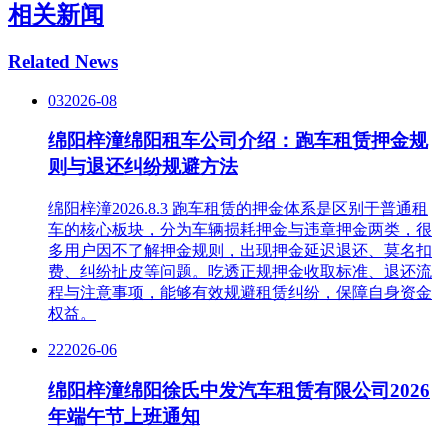
相关新闻
Related News
03
2026-08
绵阳梓潼绵阳租车公司介绍：跑车租赁押金规
则与退还纠纷规避方法
绵阳梓潼2026.8.3 跑车租赁的押金体系是区别于普通租
车的核心板块，分为车辆损耗押金与违章押金两类，很
多用户因不了解押金规则，出现押金延迟退还、莫名扣
费、纠纷扯皮等问题。吃透正规押金收取标准、退还流
程与注意事项，能够有效规避租赁纠纷，保障自身资金
权益。
22
2026-06
绵阳梓潼绵阳徐氏中发汽车租赁有限公司2026
年端午节上班通知